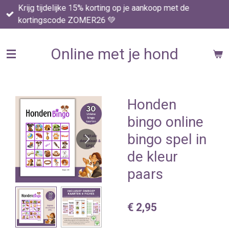
Krijg tijdelijke 15% korting op je aankoop met de
Ga
kortingscode ZOMER26 💚
direct
naar
de
Online met je hond
hoofdinhoud
Honden
bingo online
bingo spel in
de kleur
paars
€ 2,95