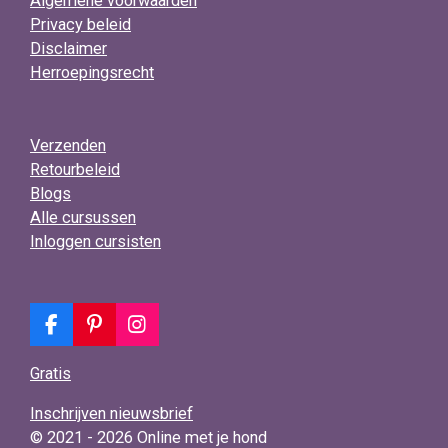
Algemene voorwaarden
Privacy beleid
Disclaimer
Herroepingsrecht
Verzenden
Retourbeleid
Blogs
Alle cursussen
Inloggen cursisten
F
P
I
a
i
n
c
n
s
Gratis
e
t
t
b
e
a
Inschrijven nieuwsbrief
o
r
g
© 2021 - 2026 Online met je hond
o
e
r