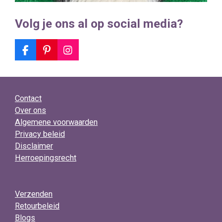
Volg je ons al op social media?
F
P
I
a
i
n
c
n
s
e
t
t
b
e
a
Contact
o
r
g
o
e
r
Over ons
k
s
a
Algemene voorwaarden
t
m
Privacy beleid
Disclaimer
Herroepingsrecht
Verzenden
Retourbeleid
Blogs