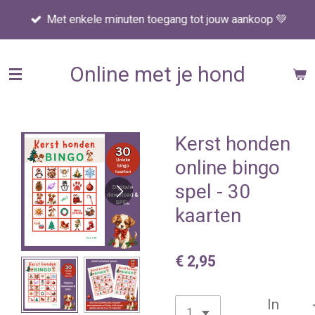
Ga
Met enkele minuten toegang tot jouw aankoop 💚
direct
naar
de
Online met je hond
hoofdinhoud
Kerst honden
online bingo
spel - 30
kaarten
€ 2,95
In