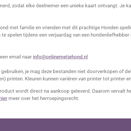
erd, zodat elke deelnemer een unieke kaart ontvangt. Je kan
avond met familie en vrienden met dit prachtige Honden spel
om te spelen tijdens een verjaardag van een hondenliefhebbe
 een email naar
info@onlinemetjehond.nl
jk gebruiken, je mag deze bestanden niet doorverkopen of del
ten) printen. Kleuren kunnen variëren van printer tot printer 
 product wordt direct na aankoop geleverd. Daarom vervalt h
hier
meer over het herroepingsrecht.