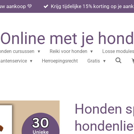
ouw aankoop 💚
Krijg tijdelijke 15% korting op je 
Online met je hond
onden cursussen
Reiki voor honden
Losse module
lantenservice
Herroepingsrecht
Gratis
Honden sp
hondenlie