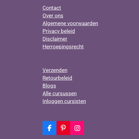
Contact
Over ons
Algemene voorwaarden
Privacy beleid
Disclaimer
Herroepingsrecht
Verzenden
Retourbeleid
Blogs
Alle cursussen
Inloggen cursisten
F
P
I
a
i
n