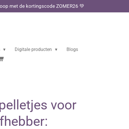
aankoop met de kortingscode ZOMER26 💚
s
Digitale producten
Blogs
elletjes voor
fhebber: