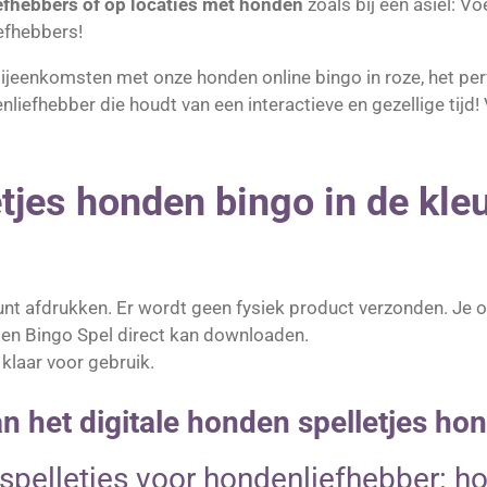
fhebbers of op locaties met honden
zoals bij een asiel: V
efhebbers!
e bijeenkomsten met onze honden online bingo in roze, het pe
enliefhebber die houdt van een interactieve en gezellige tij
jes honden bingo in de kleu
 kunt afdrukken. Er wordt geen fysiek product verzonden. Je 
den Bingo Spel direct kan downloaden.
 klaar voor gebruik.
van het digitale honden spelletjes ho
pelletjes voor hondenliefhebber: ho