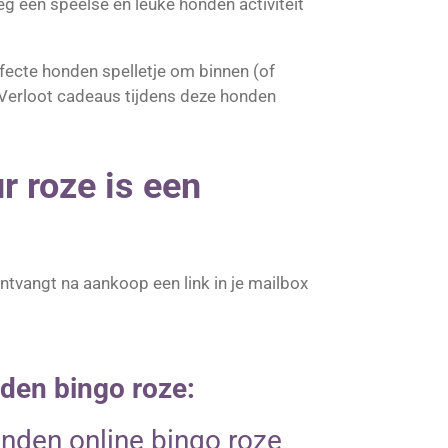
oeg een speelse en leuke honden activiteit
rfecte honden spelletje om binnen (of
d! Verloot cadeaus tijdens deze honden
r roze is een
ontvangt na aankoop een link in je mailbox
nden bingo roze:
nden online bingo roze