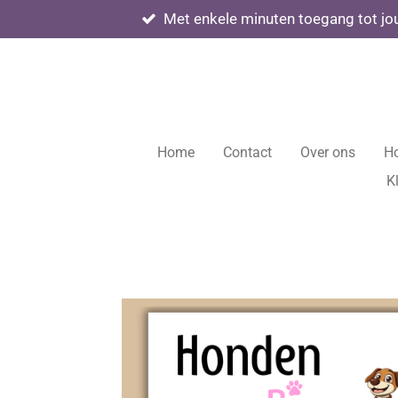
Met enkele minuten toegang tot j
Ga
direct
naar
de
hoofdinhoud
Home
Contact
Over ons
H
K