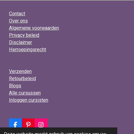
Contact
Over ons
Algemene voorwaarden
Privacy beleid
Disclaimer
Herroepingsrecht
Verzenden
Retourbeleid
Blogs
Alle cursussen
Inloggen cursisten
F
P
I
a
i
n