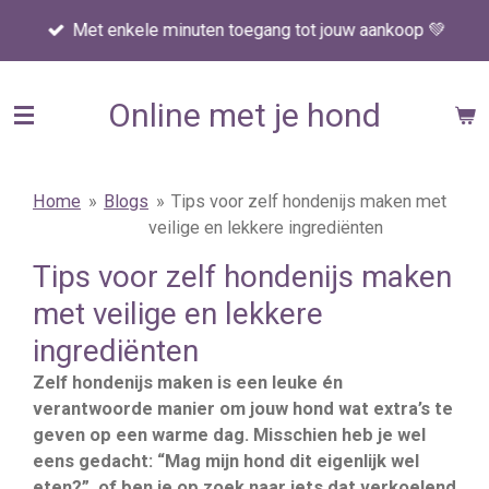
Ga
Met enkele minuten toegang tot jouw aankoop 💚
direct
naar
de
Online met je hond
hoofdinhoud
Home
»
Blogs
»
Tips voor zelf hondenijs maken met
veilige en lekkere ingrediënten
Tips voor zelf hondenijs maken
met veilige en lekkere
ingrediënten
Zelf hondenijs maken is een leuke én
verantwoorde manier om jouw hond wat extra’s te
geven op een warme dag. Misschien heb je wel
eens gedacht: “Mag mijn hond dit eigenlijk wel
eten?”, of ben je op zoek naar iets dat verkoelend