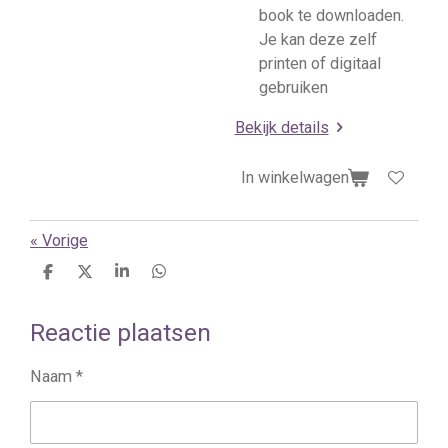
book te downloaden.
Je kan deze zelf
printen of digitaal
gebruiken
Bekijk details
In winkelwagen
«
Vorige
D
D
S
D
e
e
h
e
l
e
a
l
Reactie plaatsen
e
l
r
e
n
e
n
Naam *