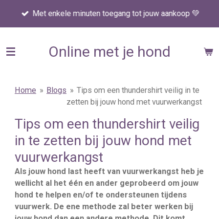
Ga
Met enkele minuten toegang tot jouw aankoop 💚
direct
naar
de
Online met je hond
hoofdinhoud
Home
»
Blogs
»
Tips om een thundershirt veilig in te
zetten bij jouw hond met vuurwerkangst
Tips om een thundershirt veilig
in te zetten bij jouw hond met
vuurwerkangst
Als jouw hond last heeft van vuurwerkangst heb je
wellicht al het één en ander geprobeerd om jouw
hond te helpen en/of te ondersteunen tijdens
vuurwerk. De ene methode zal beter werken bij
jouw hond dan een andere methode. Dit komt