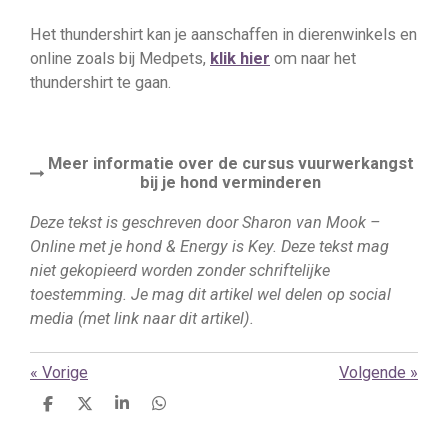
Het thundershirt kan je aanschaffen in dierenwinkels en
online zoals bij Medpets,
klik hier
om naar het
thundershirt te gaan.
Meer informatie over de cursus vuurwerkangst
bij je hond verminderen
Deze tekst is geschreven door Sharon van Mook –
Online met je hond & Energy is Key. Deze tekst mag
niet gekopieerd worden zonder schriftelijke
toestemming. Je mag dit artikel wel delen op social
media (met link naar dit artikel).
«
Vorige
Volgende
»
D
D
S
D
e
e
h
e
l
e
a
l