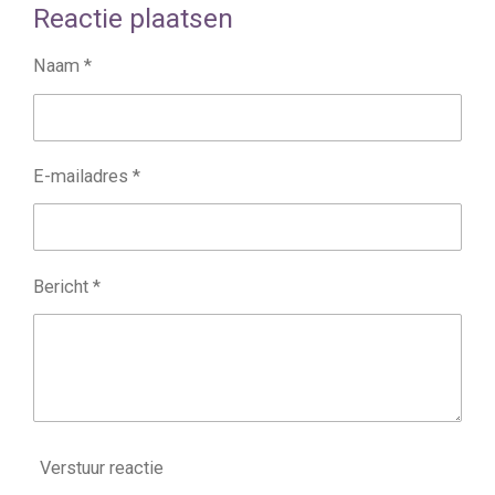
Reactie plaatsen
e
l
r
e
n
e
n
Naam *
E-mailadres *
Bericht *
Verstuur reactie